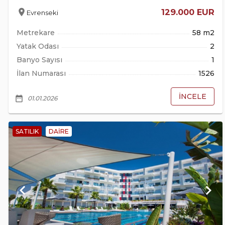
location_on
129.000 EUR
Evrenseki
Metrekare
58 m2
Yatak Odası
2
Banyo Sayısı
1
İlan Numarası
1526
İNCELE
date_range
01.01.2026
SATILIK
DAIRE
keyboard_arrow_left
keyboard_arrow_right