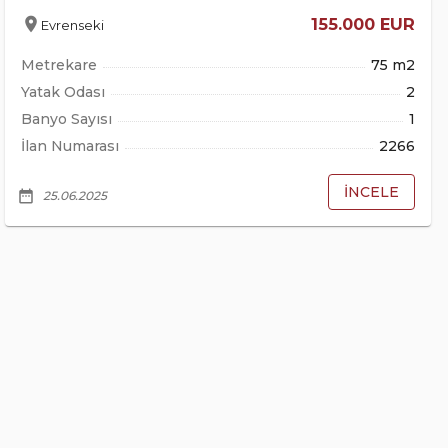
location_on
155.000 EUR
Evrenseki
Metrekare
75 m2
Yatak Odası
2
Banyo Sayısı
1
İlan Numarası
2266
İNCELE
date_range
25.06.2025