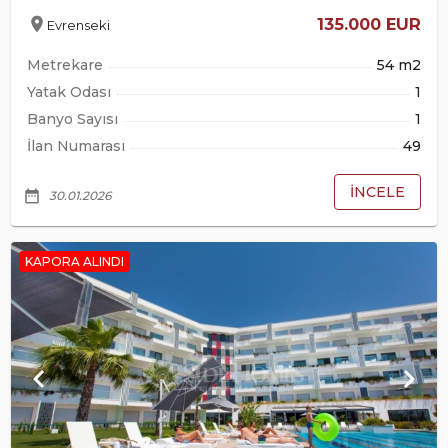
location_on
135.000 EUR
Evrenseki
Metrekare
54 m2
Yatak Odası
1
Banyo Sayısı
1
İlan Numarası
49
İNCELE
date_range
30.01.2026
KAPORA ALINDI
keyboard_arrow_left
keyboard_arrow_right