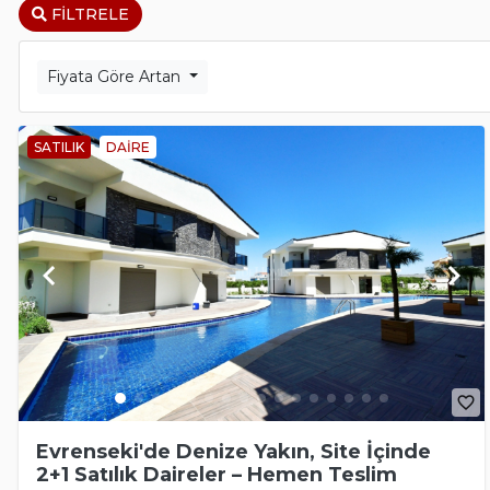
FILTRELE
Fiyata Göre Artan
SATILIK
DAIRE
keyboard_arrow_left
keyboard_arrow_right
favorite_border
Evrenseki'de Denize Yakın, Site İçinde
2+1 Satılık Daireler – Hemen Teslim