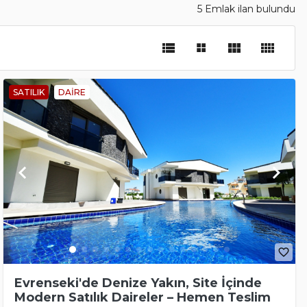
5 Emlak ilan bulundu
view_list
view_module
view_comfy
SATILIK
DAIRE
keyboard_arrow_left
keyboard_arrow_right
favorite_border
Evrenseki'de Denize Yakın, Site İçinde
Modern Satılık Daireler – Hemen Teslim