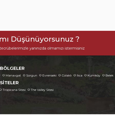
ımı Düşünüyorsunuz ?
ecrübelerimizle yanınızda olmamızı istermisiniz
 BÖLGELER
r
Manavgat
Sorgun
Evrenseki
Colaklı
Ilıca
Kumköy
Belek
SITELER
Tropicana Sitesi
The Valley Sitesi