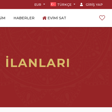
EUR
TÜRKÇE
GIRIŞ YAP
ŞIM
HABERLER
EVIMI SAT
 İLANLARI