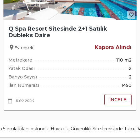
favorite_border
Q Spa Resort Sitesinde 2+1 Satılık
Dubleks Daire
location_on
Kapora Alındı
Evrenseki
Metrekare
110 m2
Yatak Odası
2
Banyo Sayısı
2
İlan Numarası
1450
İNCELE
date_range
11.02.2026
lak ilanı bulundu. Havuzlu, Güvenlikli Site İçerisinde Tüm Daire Sat