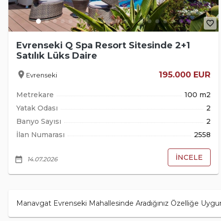
favorite_border
Evrenseki Q Spa Resort Sitesinde 2+1
Satılık Lüks Daire
location_on
195.000 EUR
Evrenseki
Metrekare
100 m2
Yatak Odası
2
Banyo Sayısı
2
İlan Numarası
2558
İNCELE
date_range
14.07.2026
Manavgat Evrenseki Mahallesinde Aradığınız Özelliğe Uygun 5 em