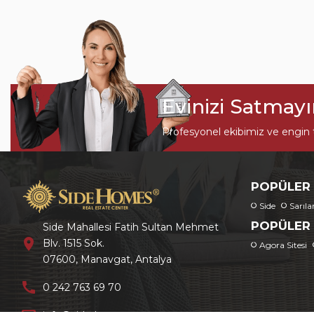
Evinizi Satmay
Profesyonel ekibimiz ve engin t
POPÜLER
Side
Sarıla
POPÜLER 
Side Mahallesi Fatih Sultan Mehmet
location_on
Blv. 1515 Sok.
Agora Sitesi
07600, Manavgat, Antalya
call
0 242 763 69 70