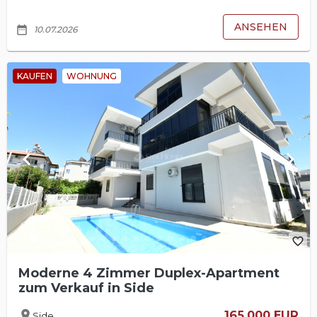
ANSEHEN
date_range
10.07.2026
KAUFEN
WOHNUNG
keyboard_arrow_left
keyboard_arrow_right
favorite_border
Moderne 4 Zimmer Duplex-Apartment
zum Verkauf in Side
location_on
165.000 EUR
Side