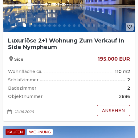
favorite_border
Luxuriöse 2+1 Wohnung Zum Verkauf In
Side Nympheum
location_on
195.000 EUR
Side
Wohnfläche ca.
110 m2
Schlafzimmer
2
Badezimmer
2
Objektnummer
2686
ANSEHEN
date_range
12.06.2026
KAUFEN
WOHNUNG