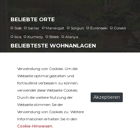
BELIEBTE ORTE
Side
Sarılar
Manavgat
Sorgun
Evrenseki
Colakli
Ilıca
Kumköy
Belek
Alanya
BELIEBTESTE WOHNANLAGEN
Agora Residence
Tropicana Residence
The Valley Residence
Verwendung von Cookies: Um die
Webseite optimal gestalten und
fortlaufend verbessern zu können,
UNSERE SOZIALEN MEDIEN
verwendet diese Webseite Cookies.
Akzeptieren
Durch die weitere Nutzung der
Webseite stimmen Sie der
Verwendung von Cookies zu. Weitere
Informationen erhalten Sie in den
Cookie-Hinweisen.
Cookies
|
impressum
|
Wohnanlagen / Complex
Copyright Side Homes © 2026 Tüm Hakları Saklıdır