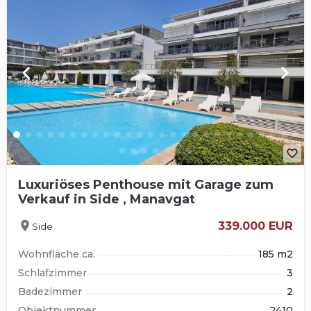
keyboard_arrow_left
keyboard_arrow_right
favorite_border
Luxuriöses Penthouse mit Garage zum
Verkauf in Side , Manavgat
location_on
339.000 EUR
Side
Wohnfläche ca.
185 m2
Schlafzimmer
3
Badezimmer
2
Objektnummer
2410