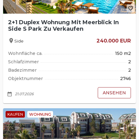
favorite_border
2+1 Duplex Wohnung Mit Meerblick In
Side S Park Zu Verkaufen
location_on
240.000 EUR
Side
Wohnfläche ca.
150 m2
Schlafzimmer
2
Badezimmer
2
Objektnummer
2746
ANSEHEN
date_range
21.07.2026
KAUFEN
WOHNUNG