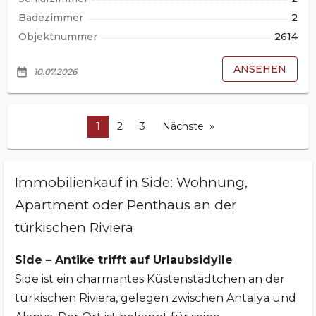
Badezimmer
2
Objektnummer
2614
ANSEHEN
date_range
10.07.2026
1
2
3
Nächste
Immobilienkauf in Side: Wohnung,
Apartment oder Penthaus an der
türkischen Riviera
Side – Antike trifft auf Urlaubsidylle
Side ist ein charmantes Küstenstädtchen an der
türkischen Riviera, gelegen zwischen Antalya und