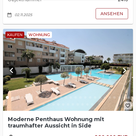
ANSEHEN
date_range
02.11.2025
KAUFEN
WOHNUNG
keyboard_arrow_left
keyboard_arrow_right
favorite_border
Moderne Penthaus Wohnung mit
traumhafter Aussicht in Side