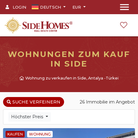
menu
LOGIN
DEUTSCH
EUR
WOHNUNGEN ZUM KAUF
IN SIDE
Wohnung zu verkaufen in Side, Antalya -Türkei
26 Immobilie im Angebot
SUCHE VERFEINERN
Höchster Preis
KAUFEN
WOHNUNG