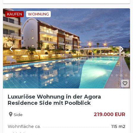
KAUFEN
WOHNUNG
keyboard_arrow_left
keyboard_arrow_right
favorite_border
Luxuriöse Wohnung in der Agora
Residence Side mit Poolblick
location_on
219.000 EUR
Side
Wohnfläche ca.
115 m2