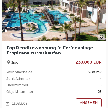
keyboard_arrow_left
keyboard_arrow_right
favorite_border
Top Renditewohnung in Ferienanlage
Tropicana zu verkaufen
location_on
230.000 EUR
Side
Wohnfläche ca.
200 m2
Schlafzimmer
4
Badezimmer
3
Objektnummer
25
ANSEHEN
date_range
22.06.2026