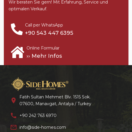
Wir beraten Sie gern! Mit Erfahrung, Service und
optimalen Verkauf.
Call per WhatsApp
+90 543 447 6395
Online Formular
›› Mehr Infos
Fatih Sultan Mehmet Blv. 1515 Sok.
location_on
07600, Manavgat, Antalya / Turkey
call
+90 242 763 6970
mail_outline
info@side-homes.com