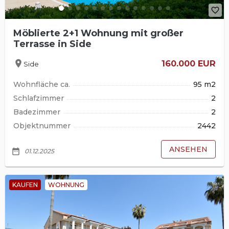
favorite_border
Möblierte 2+1 Wohnung mit großer
Terrasse in Side
location_on
160.000 EUR
Side
Wohnfläche ca.
95 m2
Schlafzimmer
2
Badezimmer
2
Objektnummer
2442
ANSEHEN
date_range
01.12.2025
KAUFEN
WOHNUNG