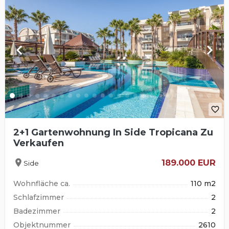
keyboard_arrow_left
keyboard_arrow_right
favorite_border
2+1 Gartenwohnung In Side Tropicana Zu
Verkaufen
location_on
189.000 EUR
Side
Wohnfläche ca.
110 m2
Schlafzimmer
2
Badezimmer
2
Objektnummer
2610