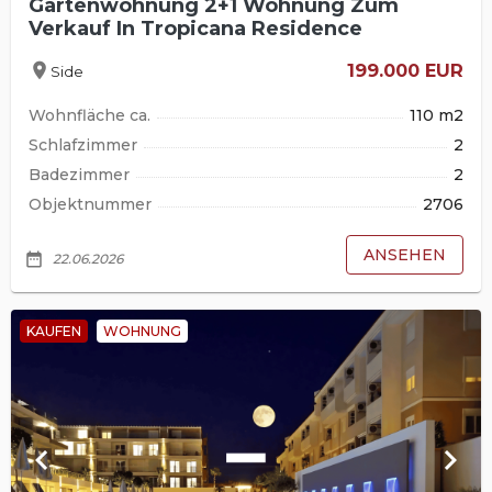
Gartenwohnung 2+1 Wohnung Zum
Verkauf In Tropicana Residence
location_on
199.000 EUR
Side
Wohnfläche ca.
110 m2
Schlafzimmer
2
Badezimmer
2
Objektnummer
2706
ANSEHEN
date_range
22.06.2026
KAUFEN
WOHNUNG
keyboard_arrow_left
keyboard_arrow_right