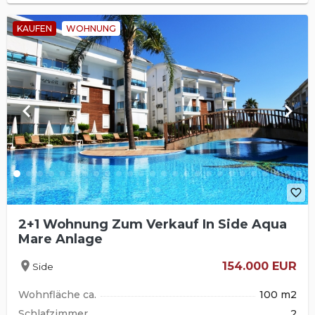
KAUFEN
WOHNUNG
keyboard_arrow_left
keyboard_arrow_right
favorite_border
2+1 Wohnung Zum Verkauf In Side Aqua
Mare Anlage
location_on
154.000 EUR
Side
Wohnfläche ca.
100 m2
Schlafzimmer
2