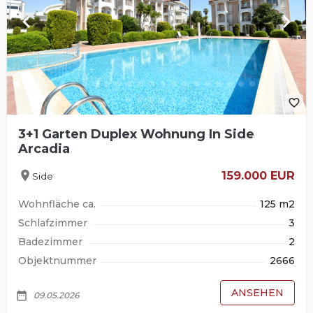
keyboard_arrow_left
keyboard_arrow_right
favorite_border
3+1 Garten Duplex Wohnung In Side
Arcadia
location_on
159.000 EUR
Side
Wohnfläche ca.
125 m2
Schlafzimmer
3
Badezimmer
2
Objektnummer
2666
ANSEHEN
date_range
09.05.2026