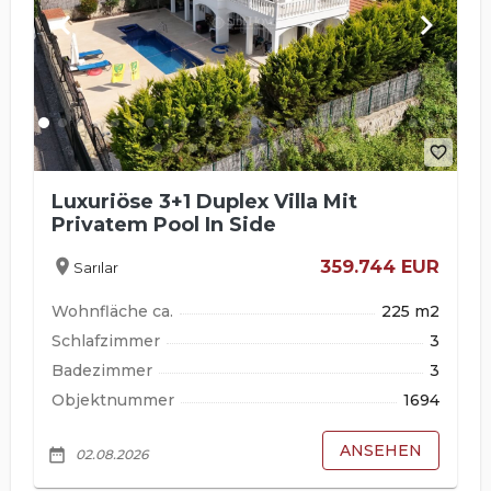
keyboard_arrow_left
keyboard_arrow_right
favorite_border
Luxuriöse 3+1 Duplex Villa Mit
Privatem Pool In Side
location_on
359.744 EUR
Sarılar
Wohnfläche ca.
225 m2
Schlafzimmer
3
Badezimmer
3
Objektnummer
1694
ANSEHEN
date_range
02.08.2026