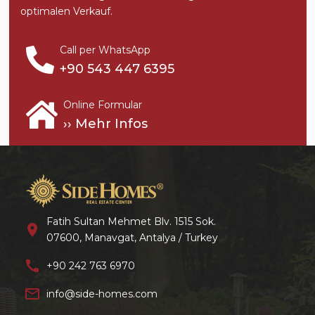
optimalen Verkauf.
Call per WhatsApp
+90 543 447 6395
Online Formular
›› Mehr Infos
Fatih Sultan Mehmet Blv. 1515 Sok.
location_on
07600, Manavgat, Antalya / Turkey
call
+90 242 763 6970
mail_outline
info@side-homes.com