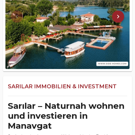
keyboard_arrow_left
keyboard_arrow_right
SARILAR IMMOBILIEN & INVESTMENT
Sarılar – Naturnah wohnen
und investieren in
Manavgat