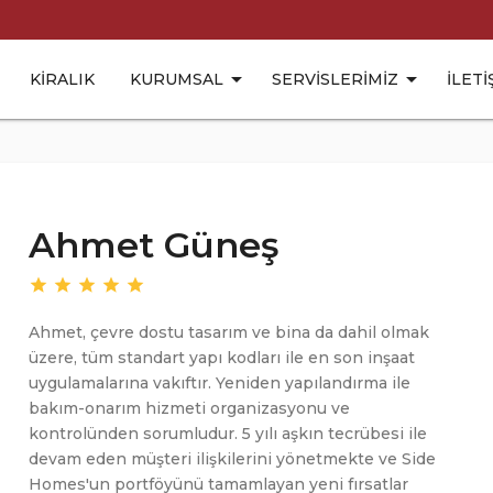
KIRALIK
KURUMSAL
SERVISLERIMIZ
İLETI
Ahmet Güneş
star
star
star
star
star
Ahmet, çevre dostu tasarım ve bina da dahil olmak
üzere, tüm standart yapı kodları ile en son inşaat
uygulamalarına vakıftır. Yeniden yapılandırma ile
bakım-onarım hizmeti organizasyonu ve
kontrolünden sorumludur. 5 yılı aşkın tecrübesi ile
devam eden müşteri ilişkilerini yönetmekte ve Side
Homes'un portföyünü tamamlayan yeni fırsatlar