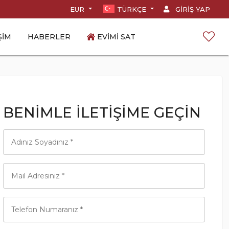
EUR
TÜRKÇE
GIRIŞ YAP
ŞIM
HABERLER
EVIMI SAT
BENIMLE İLETIŞIME GEÇIN
Adınız Soyadınız *
Mail Adresiniz *
Telefon Numaranız *