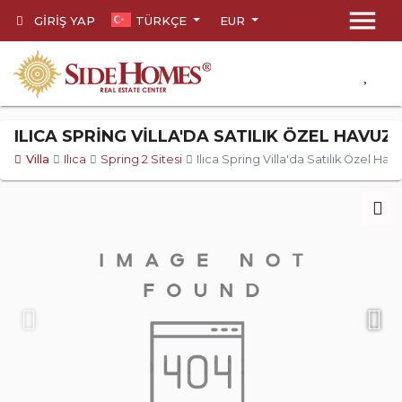
menu
GIRIŞ YAP
TÜRKÇE
EUR
ILICA SPRING VILLA'DA SATILIK ÖZEL HAVU
Villa
Ilıca
Spring 2 Sitesi
Ilıca Spring Villa'da Satılık Özel Hav