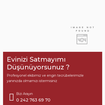
Evinizi Satmayımı
Düşünüyorsunuz ?
Profesyonel ekibimiz ve engin tecrübelerimizle
yanınızda olmamızı istermisiniz
Bizi Arayın
0 242 763 69 70