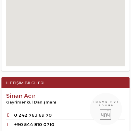
İLETIŞIM BILGILERI
Sinan Acır
Gayrimenkul Danışmanı
0 242 763 69 70
+90 544 810 0710