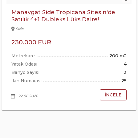
Manavgat Side Tropicana Sitesin'de
Satılık 4+1 Dubleks Lüks Daire!
location_on
Side
230.000 EUR
Metrekare
200 m2
Yatak Odası
4
Banyo Sayısı
3
İlan Numarası
25
İNCELE
date_range
22.06.2026