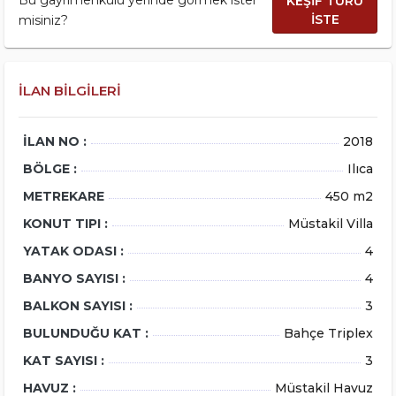
Bu gayrimenkulu yerinde görmek ister
KEŞİF TURU
İSTE
misiniz?
İLAN BILGILERI
İLAN NO :
2018
BÖLGE :
Ilıca
METREKARE
450 m2
KONUT TIPI :
Müstakil Villa
YATAK ODASI :
4
BANYO SAYISI :
4
BALKON SAYISI :
3
BULUNDUĞU KAT :
Bahçe Triplex
KAT SAYISI :
3
HAVUZ :
Müstakil Havuz