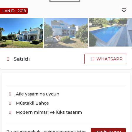
favorite_border
ILAN ID : 2018
Satıldı
WHATSAPP
Aile yaşamına uygun
Müstakil Bahçe
Modern mimari ve lüks tasarım