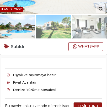
favorite_border
ILAN ID : 2602
Satıldı
WHATSAPP
Eşyalı ve taşınmaya hazır
Fiyat Avantajı
Denize Yürüme Mesafesi
Bu gayrimenkulu yerinde görmek ister
KEŞİF TURU