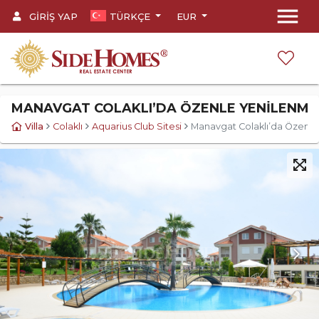
menu
GIRIŞ YAP
TÜRKÇE
EUR
MANAVGAT COLAKLI’DA ÖZENLE YENILENMIŞ 3
Villa
Colaklı
Aquarius Club Sitesi
Manavgat Colaklı’da Özenle Ye