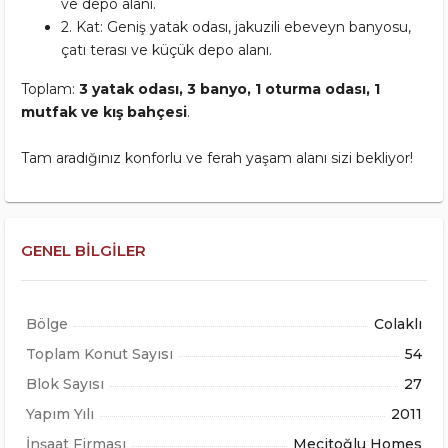
ve depo alanı.
2. Kat: Geniş yatak odası, jakuzili ebeveyn banyosu,
çatı terası ve küçük depo alanı.
Toplam:
3 yatak odası, 3 banyo, 1 oturma odası, 1
mutfak ve kış bahçesi
.
Tam aradığınız konforlu ve ferah yaşam alanı sizi bekliyor!
GENEL BILGILER
Bölge
Colaklı
Toplam Konut Sayısı
54
Blok Sayısı
27
Yapım Yılı
2011
İnşaat Firması
Mecitoğlu Homes