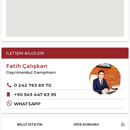
İLETIŞIM BILGILERI
Fatih Çalışkan
Gayrimenkul Danışmanı
0 242 763 69 70
+90 543 447 63 95
WHATSAPP
BILGI İSTEYIN
OFIS KONUMU