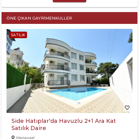
ÖNE ÇIKAN GAYRIMENKULLER
SATILIK
keyboard_arrow_left
keyboard_arrow_right
favorite_border
Side Hatıplar'da Havuzlu 2+1 Ara Kat
Satılık Daire
location_on
Manavgat