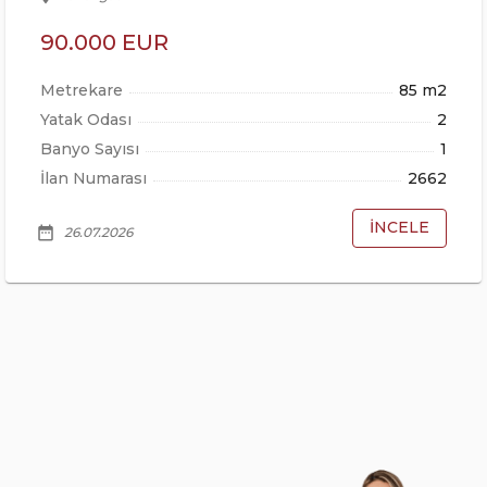
90.000 EUR
Metrekare
85 m2
Yatak Odası
2
Banyo Sayısı
1
İlan Numarası
2662
İNCELE
date_range
26.07.2026