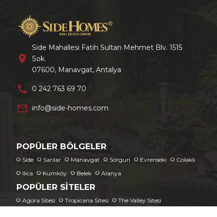
Side Mahallesi Fatih Sultan Mehmet Blv. 1515
location_on
Sok.
07600, Manavgat, Antalya
call
0 242 763 69 70
mail_outline
info@side-homes.com
POPÜLER BÖLGELER
Side
Sarılar
Manavgat
Sorgun
Evrenseki
Colaklı
Ilıca
Kumköy
Belek
Alanya
POPÜLER SITELER
Agora Sitesi
Tropicana Sitesi
The Valley Sitesi