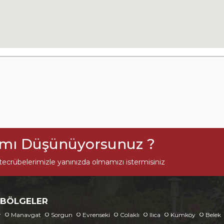
ımı Düşünüyorsunuz ?
ecrübelerimizle yanınızda olmamızı istermisiniz
 BÖLGELER
r
Manavgat
Sorgun
Evrenseki
Colaklı
Ilıca
Kumköy
Belek