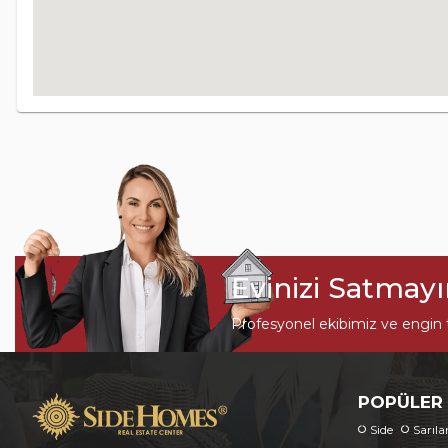
Evinizi Satmay
Profesyonel ekibimiz ve engin t
POPÜLER
Side
Sarıla