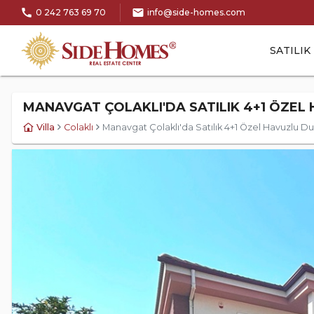
call
mail
0 242 763 69 70
info@side-homes.com
SATILIK
MANAVGAT ÇOLAKLI'DA SATILIK 4+1 ÖZEL 
Villa
Colaklı
Manavgat Çolaklı'da Satılık 4+1 Özel Havuzlu Du