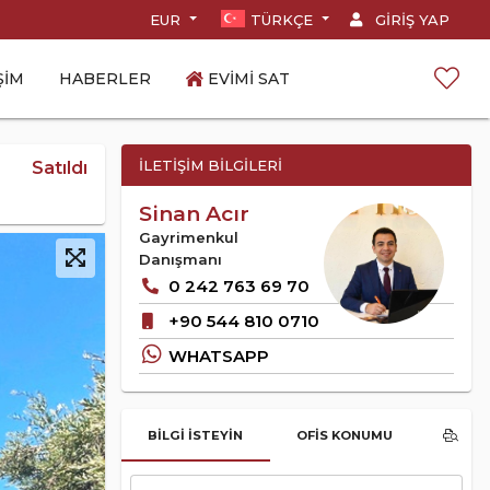
EUR
TÜRKÇE
GIRIŞ YAP
ŞIM
HABERLER
EVIMI SAT
İLETIŞIM BILGILERI
Satıldı
Sinan Acır
Gayrimenkul
Danışmanı
0 242 763 69 70
+90 544 810 0710
WHATSAPP
BILGI İSTEYIN
OFIS KONUMU