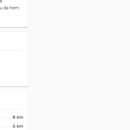
me
 Bu da hem
8 km
6 km