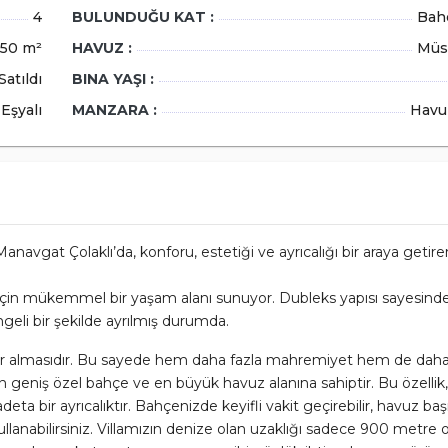
4
BULUNDUĞU KAT :
Bah
trekare
85 m2
Metrekare
tak Odası
2
50 m²
HAVUZ :
Müs
Yatak Odası
nyo Sayısı
1
Satıldı
BINA YAŞI :
Banyo Sayısı
an Numarası
2662
Eşyalı
MANZARA :
Havu
İlan Numarası
İNCELE
26.07.2026
date_range
22.06.2026
anavgat Çolaklı’da, konforu, estetiği ve ayrıcalığı bir araya getir
ler için mükemmel bir yaşam alanı sunuyor. Dubleks yapısı sayesin
ngeli bir şekilde ayrılmış durumda.
 yer almasıdır. Bu sayede hem daha fazla mahremiyet hem de daha
i en geniş özel bahçe ve en büyük havuz alanına sahiptir. Bu özelli
deta bir ayrıcalıktır. Bahçenizde keyifli vakit geçirebilir, havuz ba
kullanabilirsiniz. Villamızın denize olan uzaklığı sadece 900 metre o