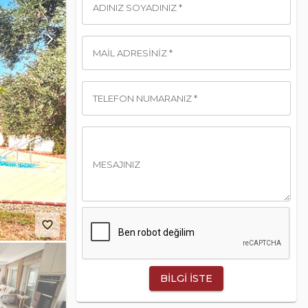
ADINIZ SOYADINIZ *
MAIL ADRESINIZ *
TELEFON NUMARANIZ *
MESAJINIZ
favorite_border
BILGI İSTE