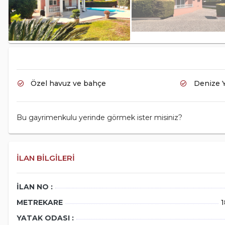
SA
Özel havuz ve bahçe
Denize 
Bu gayrimenkulu yerinde görmek ister misiniz?
İLAN BILGILERI
S
2
İLAN NO :
location_on
METREKARE
1
9
YATAK ODASI :