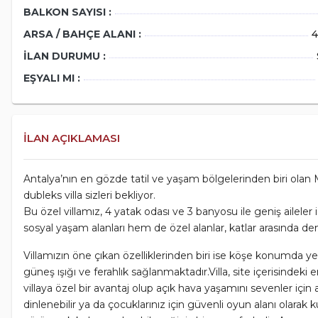
BALKON SAYISI :
Me
Ya
ARSA / BAHÇE ALANI :
4
Ba
İLAN DURUMU :
İl
EŞYALI MI :
date_range
İLAN AÇIKLAMASI
Antalya’nın en gözde tatil ve yaşam bölgelerinden biri olan M
dubleks villa sizleri bekliyor.
Bu özel villamız, 4 yatak odası ve 3 banyosu ile geniş aile
sosyal yaşam alanları hem de özel alanlar, katlar arasında de
Villamızın öne çıkan özelliklerinden biri ise köşe konumda
güneş ışığı ve ferahlık sağlanmaktadır.Villa, site içerisindek
villaya özel bir avantaj olup açık hava yaşamını sevenler için a
dinlenebilir ya da çocuklarınız için güvenli oyun alanı olarak 