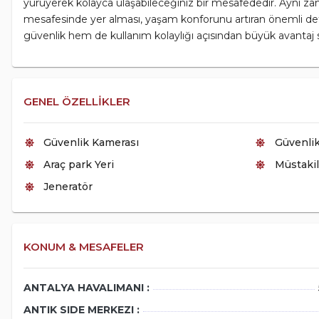
yürüyerek kolayca ulaşabileceğiniz bir mesafededir. Aynı za
mesafesinde yer alması, yaşam konforunu artıran önemli deta
güvenlik hem de kullanım kolaylığı açısından büyük avantaj s
GENEL ÖZELLIKLER
Güvenlik Kamerası
Güvenli
Araç park Yeri
Müstaki
Jeneratör
KONUM & MESAFELER
ANTALYA HAVALIMANI :
ANTIK SIDE MERKEZI :