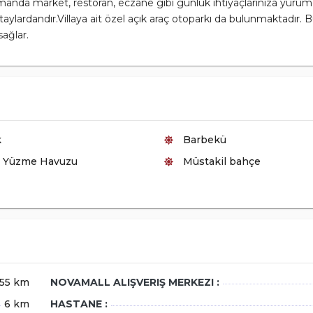
manda market, restoran, eczane gibi günlük ihtiyaçlarınıza yürü
ylardandır.Villaya ait özel açık araç otoparkı da bulunmaktadır.
ağlar.
k
Barbekü
l Yüzme Havuzu
Müstakil bahçe
55 km
NOVAMALL ALIŞVERIŞ MERKEZI :
6 km
HASTANE :