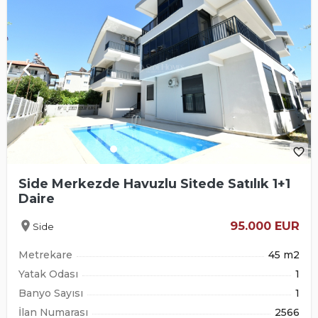
keyboard_arrow_left
keyboard_arrow_right
favorite_border
Side Merkezde Havuzlu Sitede Satılık 1+1
Daire
location_on
95.000 EUR
Side
Metrekare
45 m2
Yatak Odası
1
Banyo Sayısı
1
İlan Numarası
2566