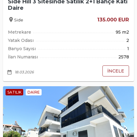
Side Hill 3 Sitesinde Satılık 2+1 Bahçe Katı
Daire
location_on
135.000 EUR
Side
Metrekare
95 m2
Yatak Odası
2
Banyo Sayısı
1
İlan Numarası
2578
İNCELE
date_range
18.03.2026
SATILIK
DAIRE
keyboard_arrow_left
keyboard_arrow_right