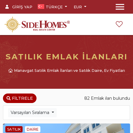
menu
GIRIŞ YAP
TÜRKÇE
EUR
SATILIK EMLAK İLANLARI
Manavgat Satılık Emlak İlanları ve Satılık Daire, Ev Fiyatları
82 Emlak ilan bulundu
FILTRELE
Varsayılan Sıralama
SATILIK
DAIRE