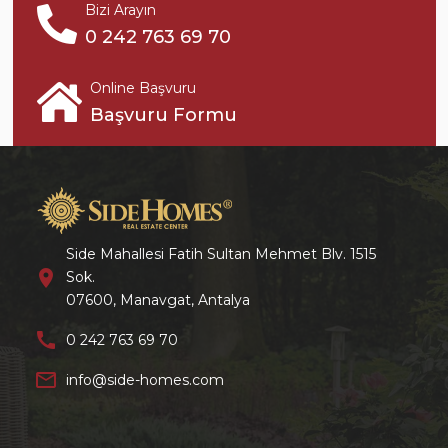
Bizi Arayın
0 242 763 69 70
Online Başvuru
Başvuru Formu
Side Mahallesi Fatih Sultan Mehmet Blv. 1515
location_on
Sok.
07600, Manavgat, Antalya
call
0 242 763 69 70
mail_outline
info@side-homes.com