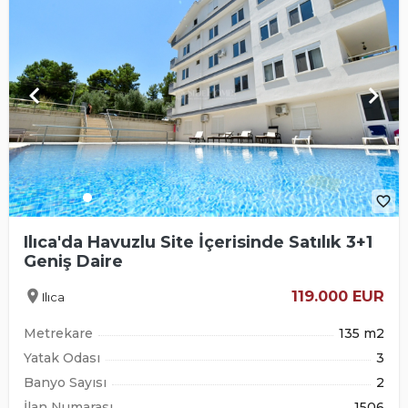
keyboard_arrow_left
keyboard_arrow_right
favorite_border
Ilıca'da Havuzlu Site İçerisinde Satılık 3+1
Geniş Daire
location_on
119.000 EUR
Ilıca
Metrekare
135 m2
Yatak Odası
3
Banyo Sayısı
2
İlan Numarası
1506