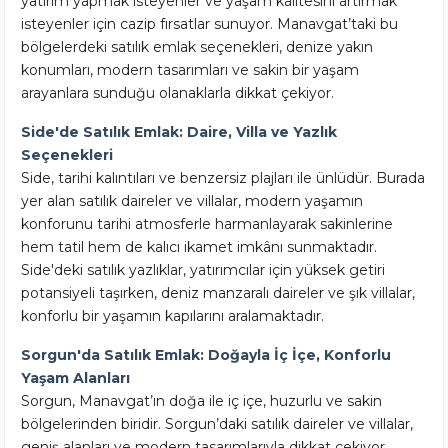
yatırım yapmak isteyenler ve yaşam kalitesini artırmak
isteyenler için cazip fırsatlar sunuyor. Manavgat’taki bu
bölgelerdeki satılık emlak seçenekleri, denize yakın
konumları, modern tasarımları ve sakin bir yaşam
arayanlara sunduğu olanaklarla dikkat çekiyor.
Side'de Satılık Emlak: Daire, Villa ve Yazlık
Seçenekleri
Side, tarihi kalıntıları ve benzersiz plajları ile ünlüdür. Burada
yer alan satılık daireler ve villalar, modern yaşamın
konforunu tarihi atmosferle harmanlayarak sakinlerine
hem tatil hem de kalıcı ikamet imkânı sunmaktadır.
Side'deki satılık yazlıklar, yatırımcılar için yüksek getiri
potansiyeli taşırken, deniz manzaralı daireler ve şık villalar,
konforlu bir yaşamın kapılarını aralamaktadır.
Sorgun'da Satılık Emlak: Doğayla İç İçe, Konforlu
Yaşam Alanları
Sorgun, Manavgat’ın doğa ile iç içe, huzurlu ve sakin
bölgelerinden biridir. Sorgun’daki satılık daireler ve villalar,
geniş alanları ve modern tasarımlarıyla dikkat çekiyor.