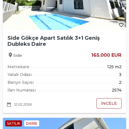
favorite_border
Side Gökçe Apart Satılık 3+1 Geniş
Dubleks Daire
location_on
165.000 EUR
Side
Metrekare
125 m2
Yatak Odası
3
Banyo Sayısı
2
İlan Numarası
2574
İNCELE
date_range
12.02.2026
SATILIK
DAIRE