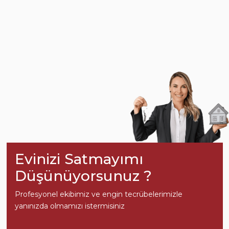
Evinizi Satmayımı
Düşünüyorsunuz ?
Profesyonel ekibimiz ve engin tecrübelerimizle
yanınızda olmamızı istermisiniz