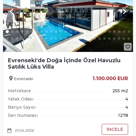
keyboard_arrow_left
keyboard_arrow_right
favorite_border
Evrenseki'de Doğa İçinde Özel Havuzlu
Satılık Lüks Villa
location_on
1.100.000 EUR
Evrenseki
Metrekare
255 m2
Yatak Odası
4
Banyo Sayısı
4
İlan Numarası
1278
İNCELE
date_range
01.04.2026