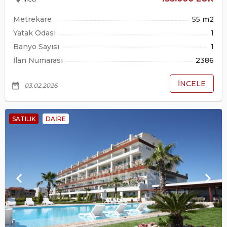
Metrekare
55 m2
Yatak Odası
1
Banyo Sayısı
1
İlan Numarası
2386
İNCELE
date_range
03.02.2026
SATILIK
DAIRE
keyboard_arrow_left
keyboard_arrow_right