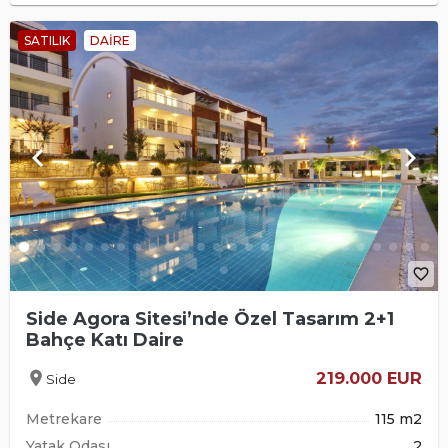
SATILIK
DAIRE
keyboard_arrow_left
keyboard_arrow_right
favorite_border
Side Agora Sitesi’nde Özel Tasarım 2+1
Bahçe Katı Daire
location_on
219.000 EUR
Side
Metrekare
115 m2
Yatak Odası
2