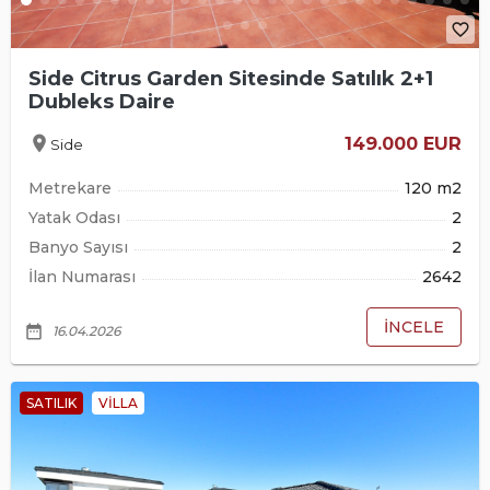
favorite_border
Side Citrus Garden Sitesinde Satılık 2+1
Dubleks Daire
location_on
149.000 EUR
Side
Metrekare
120 m2
Yatak Odası
2
Banyo Sayısı
2
İlan Numarası
2642
İNCELE
date_range
16.04.2026
SATILIK
VILLA