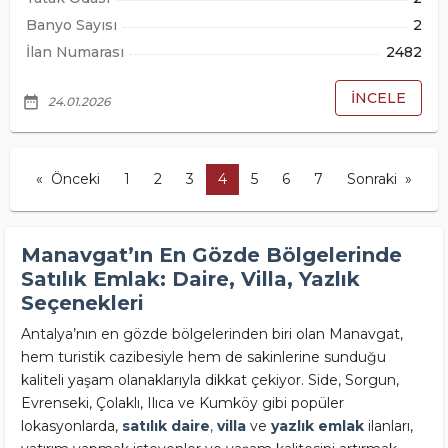
Banyo Sayısı
2
İlan Numarası
2482
İNCELE
date_range
24.01.2026
Önceki
1
2
3
4
5
6
7
Sonraki
Manavgat’ın En Gözde Bölgelerinde
Satılık Emlak: Daire, Villa, Yazlık
Seçenekleri
Antalya’nın en gözde bölgelerinden biri olan Manavgat,
hem turistik cazibesiyle hem de sakinlerine sunduğu
kaliteli yaşam olanaklarıyla dikkat çekiyor. Side, Sorgun,
Evrenseki, Çolaklı, Ilıca ve Kumköy gibi popüler
lokasyonlarda,
satılık
daire
,
villa
ve
yazlık
emlak
ilanları,