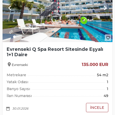
keyboard_arrow_left
keyboard_arrow_right
favorite_border
Evrenseki Q Spa Resort Sitesinde Eşyalı
1+1 Daire
location_on
135.000 EUR
Evrenseki
Metrekare
54 m2
Yatak Odası
1
Banyo Sayısı
1
İlan Numarası
49
İNCELE
date_range
30.01.2026