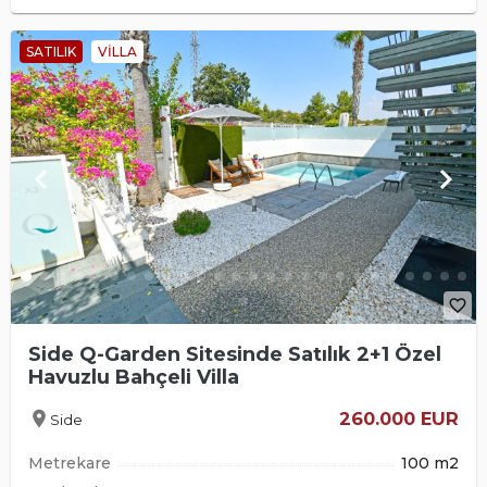
SATILIK
VILLA
keyboard_arrow_left
keyboard_arrow_right
favorite_border
Side Q-Garden Sitesinde Satılık 2+1 Özel
Havuzlu Bahçeli Villa
location_on
260.000 EUR
Side
Metrekare
100 m2