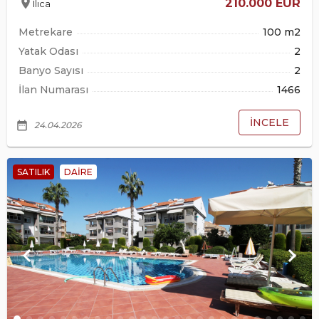
location_on
210.000 EUR
Ilıca
Metrekare
100 m2
Yatak Odası
2
Banyo Sayısı
2
İlan Numarası
1466
İNCELE
date_range
24.04.2026
SATILIK
DAIRE
keyboard_arrow_left
keyboard_arrow_right