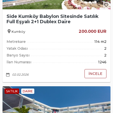
favorite_border
Side Kumköy Babylon Sitesinde Satılık
Full Eşyalı 2+1 Dublex Dai̇re
location_on
200.000 EUR
Kumköy
Metrekare
114 m2
Yatak Odası
2
Banyo Sayısı
2
İlan Numarası
1246
İNCELE
date_range
02.02.2026
SATILIK
DAIRE