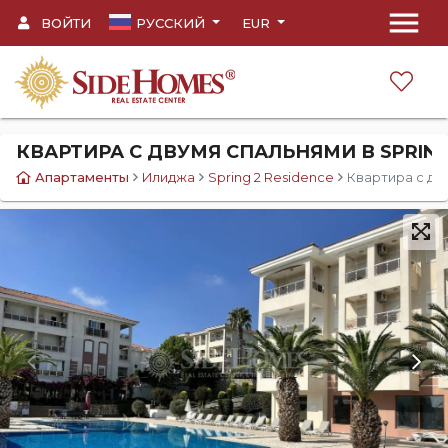
menu
ВОЙТИ
PУССКИЙ
EUR
КВАРТИРА С ДВУМЯ СПАЛЬНЯМИ В SPRING
Апартаменты
Илиджа
Spring 2 Residence
Квартира с дв