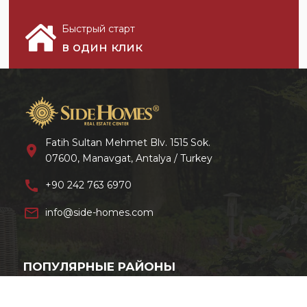
Быстрый старт
в один клик
Fatih Sultan Mehmet Blv. 1515 Sok.
location_on
07600, Manavgat, Antalya / Turkey
call
+90 242 763 6970
mail_outline
info@side-homes.com
ПОПУЛЯРНЫЕ РАЙОНЫ
Сиде
Сарылар
Манавгат
Соргун
Эвренсеки
Чолаклы
Илиджа
Кумкой
Белек
Алания