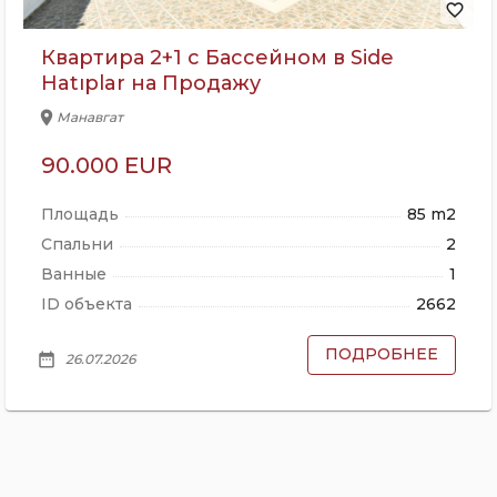
favorite_border
Квартира 2+1 с Бассейном в Side
Hatıplar на Продажу
location_on
Манавгат
90.000 EUR
Площадь
85 m2
Спальни
2
Ванные
1
ID объекта
2662
ПОДРОБНЕЕ
date_range
26.07.2026