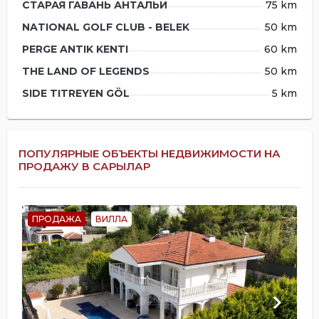
СТАРАЯ ГАВАНЬ АНТАЛЬИ
75 km
NATIONAL GOLF CLUB - BELEK
50 km
PERGE ANTIK KENTI
60 km
THE LAND OF LEGENDS
50 km
SIDE TITREYEN GÖL
5 km
ПОПУЛЯРНЫЕ ОБЪЕКТЫ НЕДВИЖИМОСТИ НА
ПРОДАЖУ В САРЫЛАР
ПРОДАЖА
ВИЛЛА
keyboard_arrow_left
keyboard_arrow_right