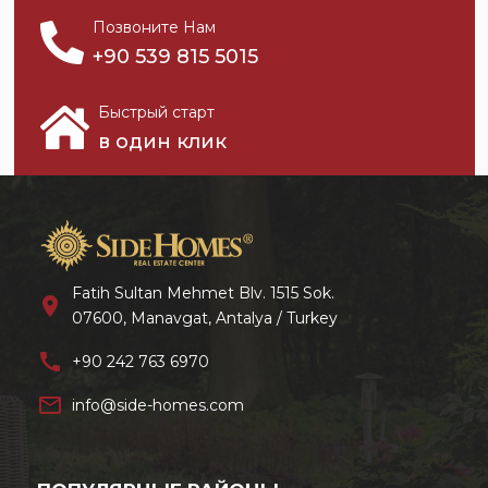
Позвоните Нам
+90 539 815 5015
Быстрый старт
в один клик
Fatih Sultan Mehmet Blv. 1515 Sok.
location_on
07600, Manavgat, Antalya / Turkey
call
+90 242 763 6970
mail_outline
info@side-homes.com